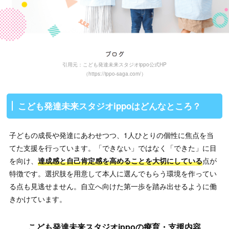
引用元：こども発達未来スタジオippo公式HP
（https://ippo-saga.com/）
こども発達未来スタジオippoはどんなところ？
子どもの成長や発達にあわせつつ、1人ひとりの個性に焦点を当
てた支援を行っています。「できない」ではなく「できた」に目
を向け、
達成感と自己肯定感を高めることを大切にしている
点が
特徴です。選択肢を用意して本人に選んでもらう環境を作ってい
る点も見逃せません。自立へ向けた第一歩を踏み出せるように働
きかけています。
こども発達未来スタジオippoの療育・支援内容