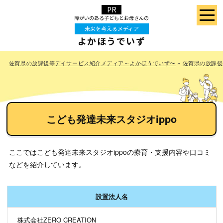
障がいのある⼦どもと
お⺟さんの
未来を考えるメディア
よかほうでいず
佐賀県の放課後等デイサービス紹介メディア～よかほうでいず〜
»
佐賀県の放課後
こども発達未来スタジオippo
ここではこども発達未来スタジオippoの療育・支援内容や口コミ
などを紹介しています。
設置法人名
株式会社ZERO CREATION