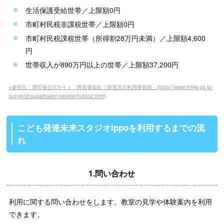
生活保護受給世帯／上限額0円
市町村民税非課税世帯／上限額0円
市町村民税課税世帯（所得割28万円未満）／上限額4,600
円
世帯収入が890万円以上の世帯／上限額37,200円
※参照元：厚労省公式サイト「障害者福祉：障害児の利用者負担」(https://www.mhlw.go.jp/
bunya/shougaihoken/service/hutan2.html)
こども発達未来スタジオippoを利用するまでの流
れ
1.問い合わせ
利用に関する問い合わせをします。教室の見学や体験案内を利用
できます。