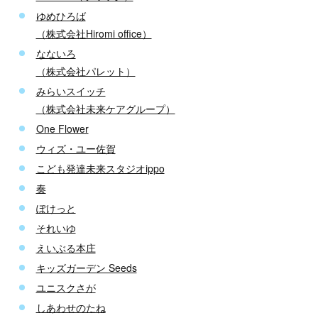
ゆめひろば
（株式会社Hiromi office）
なないろ
（株式会社パレット）
みらいスイッチ
（株式会社未来ケアグループ）
One Flower
ウィズ・ユー佐賀
こども発達未来スタジオippo
奏
ぽけっと
それいゆ
えいぶる本庄
キッズガーデン Seeds
ユニスクさが
しあわせのたね