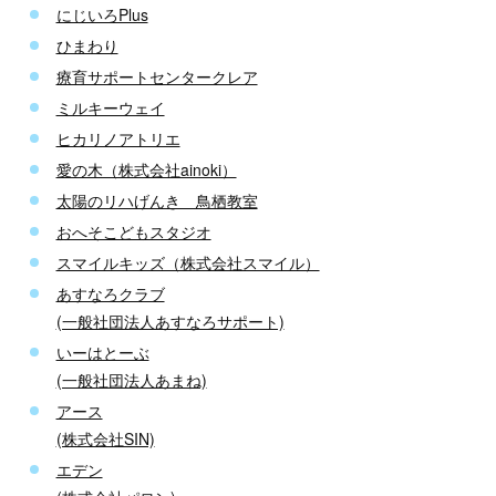
にじいろPlus
ひまわり
療育サポートセンタークレア
ミルキーウェイ
ヒカリノアトリエ
愛の木（株式会社ainoki）
太陽のリハげんき 鳥栖教室
おへそこどもスタジオ
スマイルキッズ（株式会社スマイル）
あすなろクラブ
(一般社団法人あすなろサポート)
いーはとーぶ
(一般社団法人あまね)
アース
(株式会社SIN)
エデン